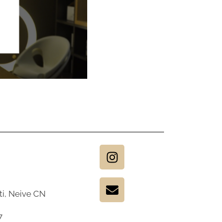
t
, Neive CN
7