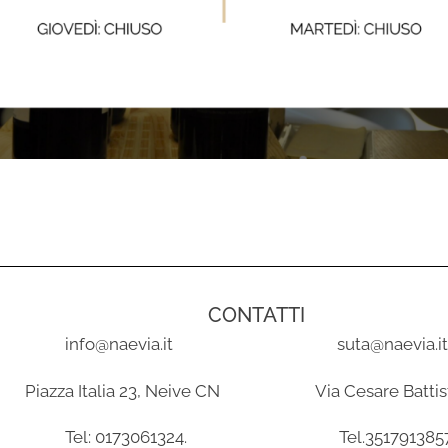
CONTATTI
info@naevia.it suta@naevia.i
zza Italia 23, Neive CN Via Cesare Battisti
Tel: 0173061324. Tel.351791385