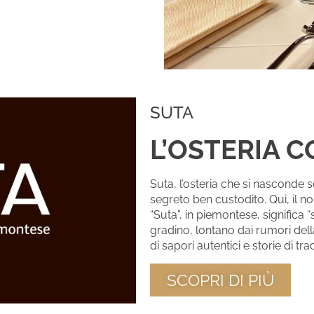
SUTA
L’OSTERIA 
Suta, l’osteria che si nasconde 
segreto ben custodito. Qui, il no
“Suta”, in piemontese, significa
gradino, lontano dai rumori del
di sapori autentici e storie di tra
SCOPRI DI PIÙ